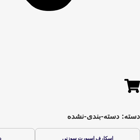
دسته: دسته-بندی-نشده
اسکارف اسپورت سوزني
د