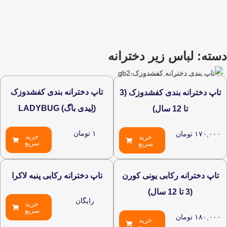
س زیر دخترانه
تاپ دخترانه بندی کفشدوزک
تاپ دخترانه بندی کفشدوزک (3
(لِیدی باگ) LADYBUG
ال)
۱
تومان
ان
خرید
خرید
سریع
سریع
ه ركابی يونی كورن
تاپ دخترانه رکابی پنبه لاکرا
رایگان
خرید
سریع
ان
خرید
سریع