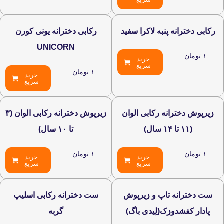
نه پنبه لاکرا سفید
رکابی دخترانه یونی کورن
UNICORN
خرید
سریع
۱
تومان
خرید
سریع
رانه رکابی الوان
زیرپوش دخترانه رکابی الوان (۳
تا ۱۰ سال)
۱
تومان
خرید
خرید
سریع
سریع
ه تاپ و زیرپوش
ست دخترانه رکابی اسلیپ
دوزک(لِیدی باگ)
گربه