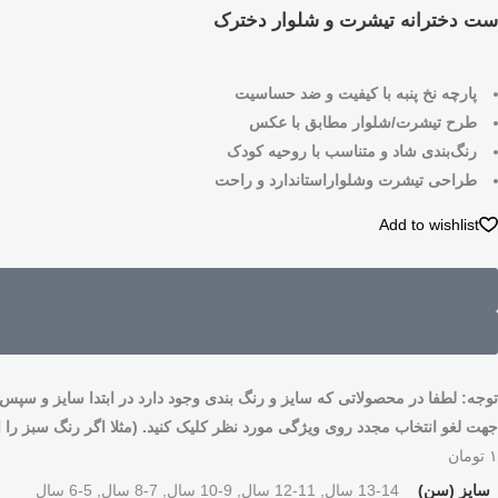
ست دخترانه تیشرت و شلوار دخترک
پارچه نخ پنبه با کیفیت و ضد حساسیت
SKU
N / A
طرح تیشرت/شلوار مطابق با عکس
دسته‌بندی‌ها
دخترانه
,
ست تیشرت و شلوار دخترانه
,
لباس دخترانه
رنگ‌بندی شاد و متناسب با روحیه کودک
برند:
سیلکا
طراحی تیشرت وشلواراستاندارد و راحت
Add to wishlist
توجه: لطفا در محصولاتی که سایز و رنگ بندی وجود دارد در ابتدا سایز و سپس ر
جهت لغو انتخاب مجدد روی ویژگی مورد نظر کلیک کنید. (مثلا اگر رنگ سبز را ا
۱
تومان
سایز (سن)
13-14 سال, 11-12 سال, 9-10 سال, 7-8 سال, 5-6 سال